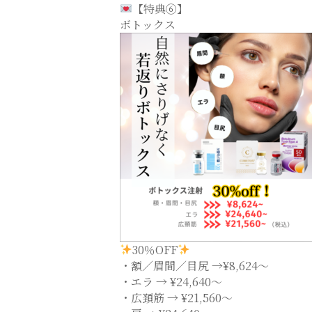
【特典⑥】
ボトックス
30％OFF
・額／眉間／目尻 →¥8,624〜
・エラ → ¥24,640〜
・広頚筋 → ¥21,560〜