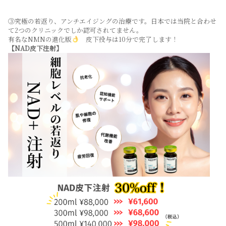
③究極の若返り、アンチエイジングの治療です。日本では当院と合わせ
て2つのクリニックでしか認可されてません。
有名なNMNの進化版
皮下投与は10分で完了します！
【NAD皮下注射】