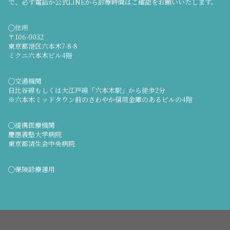
で、必ず電話か公式LINEから診療時間はご確認をお願いいたします。
◯住所
〒106-0032
東京都港区六本木7-8-8
ミクニ六本木ビル4階
◯交通機関
日比谷線もしくは大江戸線「六本木駅」から徒歩2分
※六本木ミッドタウン前のさわやか信用金庫のあるビルの4階
◯提携医療機関
慶應義塾大学病院
東京都済生会中央病院
◯保険診療適用