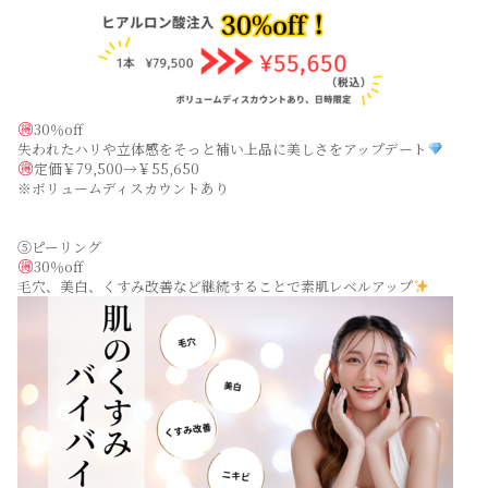
30％off
失われたハリや立体感をそっと補い上品に美しさをアップデート
定価￥79,500→￥55,650
※ボリュームディスカウントあり
⑤ピーリング
30％off
毛穴、美白、くすみ改善など継続することで素肌レベルアップ