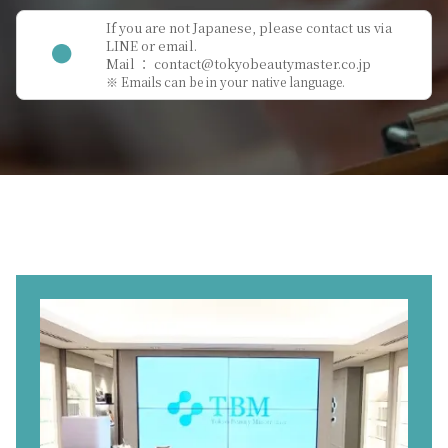
If you are not Japanese, please contact us via
LINE or email.
Mail ：
contact@tokyobeautymaster.co.jp
※ Emails can be in your native language.